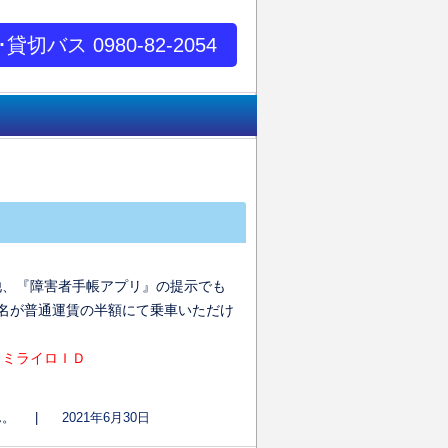
･貸切バス 0980-82-2054
他、『障害者手帳アプリ』の提示でも
名が普通運賃の半額にて乗車いただけ
→
ミライロＩＤ
ん。
|
2021年6月30日