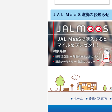
ＪＡＬ ＭａａＳ連携のお知らせ
ホーム
路線バス案内