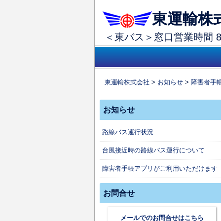
東運輸株
＜東バス＞窓口営業時間 8：
コ
メインメニュー
ン
テ
東運輸株式会社
>
お知らせ
>
障害者手
ン
ツ
お知らせ
へ
移
路線バス運行状況
動
台風接近時の路線バス運行について
障害者手帳アプリがご利用いただけます
お問合せ
メールでのお問合せはこちら